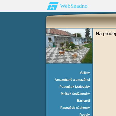
WebSnadno
Na prodej
Voliéry
Amazoňané a amazónci
Papoušek královský
Mníšek šedý/modrý
Barnardi
Papoušek nádherný
Rosely