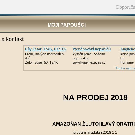
Doporuču
MOJI PAPOUŠCI
 a kontakt
Díly Zetor, TZ4K, DESTA
Vystěhování neplatičů
Anglicko
Prodej nových náhradních
Vystěhujeme i Vašeho
Kniha poh
dílů.
nájemníka!
let
Zetor, Super 50, TZ4K
www.kopemezavas.cz
Humorné 
Tvorba webov
NA PRODEJ 2018
AMAZOŇAN ŽLUTOHLAVÝ ORATRI
prodám mláďata r.2018 1,1