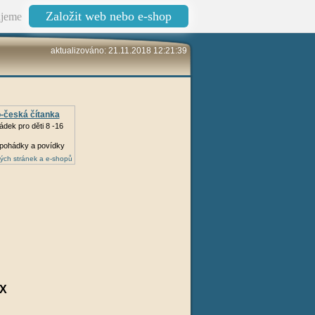
Založit web nebo e-shop
jeme
aktualizováno: 21.11.2018 12:21:39
-česká čítanka
ádek pro děti 8 -16
pohádky a povídky
ých stránek a e-shopů
X