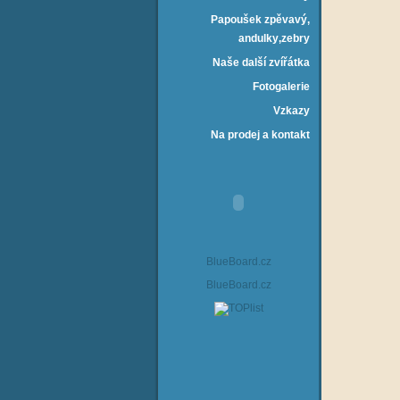
Papoušek zpěvavý‚
andulky‚zebry
Naše další zvířátka
Fotogalerie
Vzkazy
Na prodej a kontakt
BlueBoard.cz
BlueBoard.cz